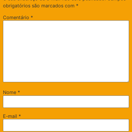
obrigatórios são marcados com
*
Comentário
*
Nome
*
E-mail
*