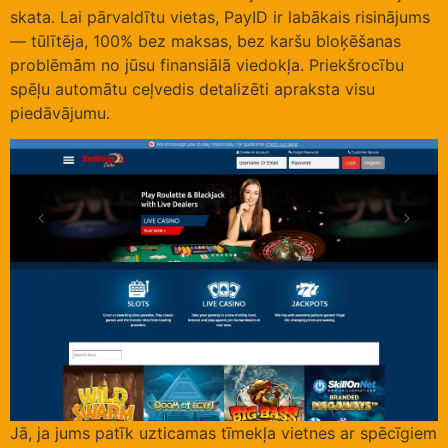
skata. Lai pārvaldītu vietas, PayID ir labākais risinājums
— tūlītēja, 100% bez maksas, bez karšu bloķēšanas
problēmām no jūsu finansiālā viedokļa. Priekšrocību
spēļu automātu ceļvedis detalizēti apraksta visu
piedāvājumu.
Jā, ja jums patīk uzticamas tīmekļa vietnes ar spēcīgiem