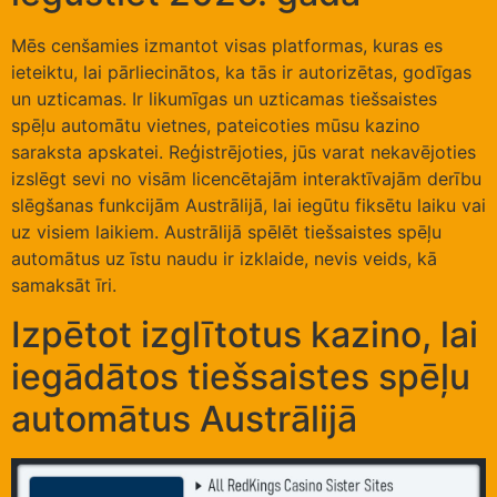
Mēs cenšamies izmantot visas platformas, kuras es
ieteiktu, lai pārliecinātos, ka tās ir autorizētas, godīgas
un uzticamas. Ir likumīgas un uzticamas tiešsaistes
spēļu automātu vietnes, pateicoties mūsu kazino
saraksta apskatei. Reģistrējoties, jūs varat nekavējoties
izslēgt sevi no visām licencētajām interaktīvajām derību
slēgšanas funkcijām Austrālijā, lai iegūtu fiksētu laiku vai
uz visiem laikiem. Austrālijā spēlēt tiešsaistes spēļu
automātus uz īstu naudu ir izklaide, nevis veids, kā
samaksāt īri.
Izpētot izglītotus kazino, lai
iegādātos tiešsaistes spēļu
automātus Austrālijā