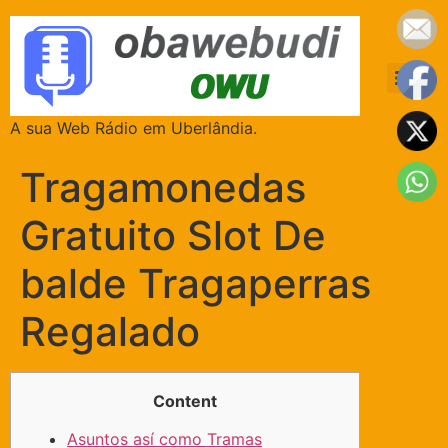
A sua Web Rádio em Uberlândia.
Tragamonedas
Gratuito Slot De
balde Tragaperras
Regalado
Content
Asuntos así­ como Tramas