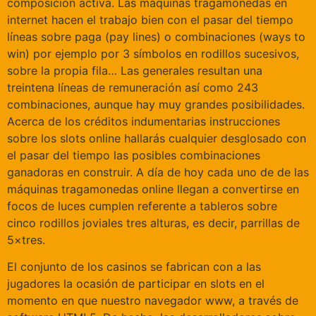
composición activa. Las máquinas tragamonedas en
internet hacen el trabajo bien con el pasar del tiempo
líneas sobre paga (pay lines) o combinaciones (ways to
win) por ejemplo por 3 símbolos en rodillos sucesivos,
sobre la propia fila… Las generales resultan una
treintena líneas de remuneración así­ como 243
combinaciones, aunque hay muy grandes posibilidades.
Acerca de los créditos indumentarias instrucciones
sobre los slots online hallarás cualquier desglosado con
el pasar del tiempo las posibles combinaciones
ganadoras en construir. A día de hoy cada uno de de las
máquinas tragamonedas online llegan a convertirse en
focos de luces cumplen referente a tableros sobre
cinco rodillos joviales tres alturas, es decir, parrillas de
5×tres.
El conjunto de los casinos se fabrican con a las
jugadores la ocasión de participar en slots en el
momento en que nuestro navegador www, a través de