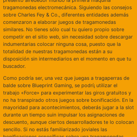
presentó alrededor mundo la primera máquina
tragamonedas electromecánica. Siguiendo las consejos
sobre Charles Fey & Co., diferentes entidades además
comenzaron a elaborar juegos de tragamonedas
similares. No tienes sólo cual tu quiero propio sobre
competir en el sitio web, sin necesidad sobre descargar
indumentarias colocar ninguna cosa, puesto que la
totalidad de nuestras tragamonedas están a su
disposición sin intermediarios en el momento en que tu
buscador.
Como podrí­a ser, una vez que juegas a tragaperras de
balde sobre Blueprint Gaming, se podrí¡ utilizar el
trabajo «Force» para experimentar las giros gratuitos y
no ha transpirado otros juegos sobre bonificación. En la
mayoridad para acontecimientos, deberás jugar a la slot
durante un tiempo suin impulsar los asignaciones de
descuento, aunque ciertos desarrolladores te lo colocan
sencillo. Si no estás familiarizado joviales las
bonificaciones específicas sobre una tragamonedas