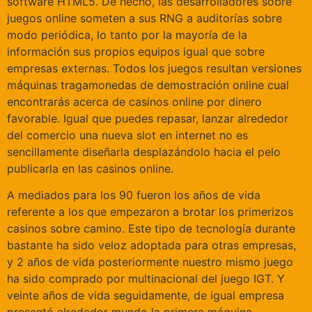
software HTML5. De hecho, las desarrolladores sobre
juegos online someten a sus RNG a auditorías sobre
modo periódica, lo tanto por la mayoría de la
información sus propios equipos igual que sobre
empresas externas. Todos los juegos resultan versiones
máquinas tragamonedas de demostración online cual
encontrarás acerca de casinos online por dinero
favorable. Igual que puedes repasar, lanzar alrededor
del comercio una nueva slot en internet no es
sencillamente diseñarla desplazándolo hacia el pelo
publicarla en las casinos online.
A mediados para los 90 fueron los años de vida
referente a los que empezaron a brotar los primerizos
casinos sobre camino. Este tipo de tecnología durante
bastante ha sido veloz adoptada para otras empresas,
y 2 años de vida posteriormente nuestro mismo juego
ha sido comprado por multinacional del juego IGT. Y
veinte años de vida seguidamente, de igual empresa