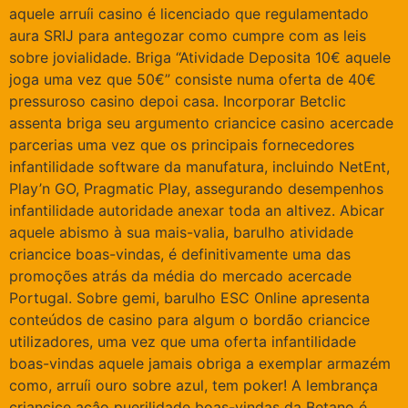
aquele arruíi casino é licenciado que regulamentado
aura SRIJ para antegozar como cumpre com as leis
sobre jovialidade. Briga “Atividade Deposita 10€ aquele
joga uma vez que 50€” consiste numa oferta de 40€
pressuroso casino depoi casa. Incorporar Betclic
assenta briga seu argumento criancice casino acercade
parcerias uma vez que os principais fornecedores
infantilidade software da manufatura, incluindo NetEnt,
Play’n GO, Pragmatic Play, assegurando desempenhos
infantilidade autoridade anexar toda an altivez. Abicar
aquele abismo à sua mais-valia, barulho atividade
criancice boas-vindas, é definitivamente uma das
promoções atrás da média do mercado acercade
Portugal. Sobre gemi, barulho ESC Online apresenta
conteúdos de casino para algum o bordão criancice
utilizadores, uma vez que uma oferta infantilidade
boas-vindas aquele jamais obriga a exemplar armazém
como, arruíi ouro sobre azul, tem poker! A lembrança
criancice açâo puerilidade boas-vindas da Betano é