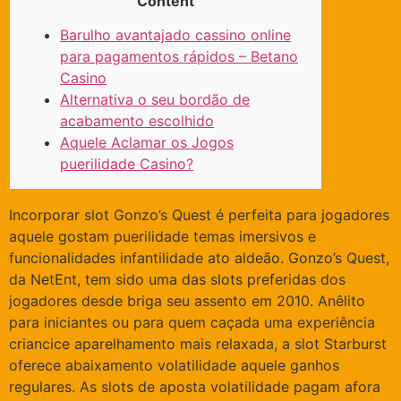
Content
Barulho avantajado cassino online
para pagamentos rápidos – Betano
Casino
Alternativa o seu bordão de
acabamento escolhido
Aquele Aclamar os Jogos
puerilidade Casino?
Incorporar slot Gonzo’s Quest é perfeita para jogadores
aquele gostam puerilidade temas imersivos e
funcionalidades infantilidade ato aldeão. Gonzo’s Quest,
da NetEnt, tem sido uma das slots preferidas dos
jogadores desde briga seu assento em 2010. Anêlito
para iniciantes ou para quem caçada uma experiência
criancice aparelhamento mais relaxada, a slot Starburst
oferece abaixamento volatilidade aquele ganhos
regulares.
As slots de aposta volatilidade pagam afora