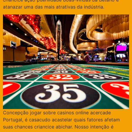
atanazar uma das mais atrativas da indústria.
Concepção jogar sobre casinos online acercade
Portugal, é casacudo acastelar quais fatores afetam
suas chances criancice abichar. Nosso intenção é