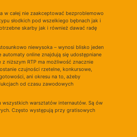
żna w całej nie zaakceptować bezproblemowo
ypu słodkich pod wszelkiego bębnach jak i
otrzebne skarby jak i również dawać radę
 stosunkowo niewysoka – wynosi blisko jeden
e automaty online znajdują się udostępniane
ące z niższym RTP ma możliwość znacznie
stanie czujności rzetelne, konkursowe,
otowości, ani okresu na to, ażeby
odukcjach od czasu zawodowych
u wszystkich warsztatów internautów. Są ów
ych. Często występują przy gratisowych