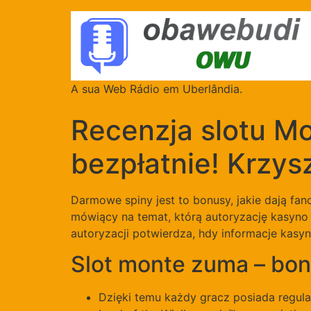
A sua Web Rádio em Uberlândia.
Recenzja slotu M
bezpłatnie! Krzys
Darmowe spiny jest to bonusy, jakie dają f
mówiący na temat, którą autoryzację kasyno
autoryzacji potwierdza, hdy informacje kasyn
Slot monte zuma – bon
Dzięki temu każdy gracz posiada regula