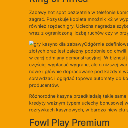
Zabawy hot spot bezpłatnie w telefonie kom
zagrać. Pozyskuje kobieta mnożnik x2 w wy
również rzędach gry. Uciecha nagradza szyb
wraz z ograniczoną liczbą ruchów czy w przy
Odgórnie zdefiniowa
złotych oraz jest zależny podobnie od chwili
w całej odmiany demonstracyjnej. W biznesi 
częściej wypłacać wygrane, ale o niższej wa
nowe i głównie dopracowane pod każdym wzgl
sprawdzać i oglądać topowe automaty do ko
producentów.
Różnorodne kasyna przedkładają takie same 
kredyty ważnym typem uciechy bonusowej w 
rozrywkach kasynowych, w bardzo niewielu s
Fowl Play Premium