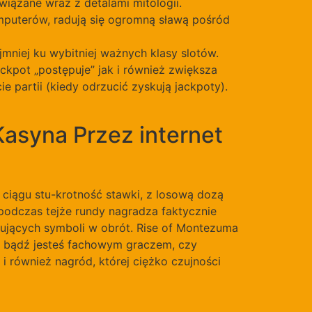
iązane wraz z detalami mitologii.
uterów, radują się ogromną sławą pośród
mniej ku wybitniej ważnych klasy slotów.
ckpot „postępuje” jak i również zwiększa
e partii (kiedy odrzucić zyskują jackpoty).
asyna Przez internet
ciągu stu-krotność stawki, z losową dozą
podczas tejże rundy nagradza faktycznie
sujących symboli w obrót. Rise of Montezuma
o, bądź jesteś fachowym graczem, czy
 również nagród, której ciężko czujności