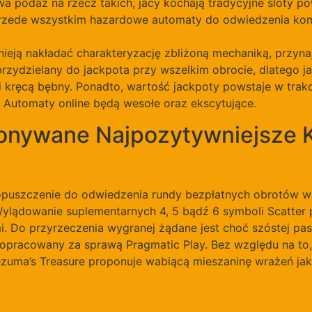
 podaż na rzecz takich, jacy kochają tradycyjne sloty pow
zede wszystkim hazardowe automaty do odwiedzenia komp
nieją nakładać charakteryzację zbliżoną mechaniką, przynaj
rzydzielany do jackpota przy wszelkim obrocie, dlatego ja
i kręcą bębny. Ponadto, wartość jackpoty powstaje w trakci
Automaty online będą wesołe oraz ekscytujące.
onywane Najpozytywniejsze K
puszczenie do odwiedzenia rundy bezpłatnych obrotów w 
Wylądowanie suplementarnych 4, 5 bądź 6 symboli Scatter 
i. Do przyrzeczenia wygranej żądane jest choć szóstej pa
et opracowany za sprawą Pragmatic Play. Bez względu na t
zuma’s Treasure proponuje wabiącą mieszaninę wrażeń jak i