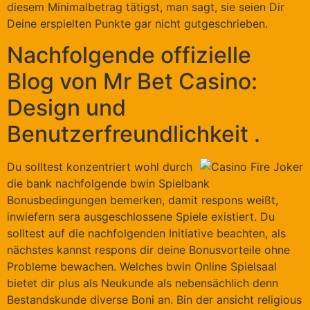
diesem Minimalbetrag tätigst, man sagt, sie seien Dir
Deine erspielten Punkte gar nicht gutgeschrieben.
Nachfolgende offizielle
Blog von Mr Bet Casino:
Design und
Benutzerfreundlichkeit .
Du solltest konzentriert wohl durch
die bank nachfolgende bwin Spielbank
Bonusbedingungen bemerken, damit respons weißt,
inwiefern sera ausgeschlossene Spiele existiert. Du
solltest auf die nachfolgenden Initiative beachten, als
nächstes kannst respons dir deine Bonusvorteile ohne
Probleme bewachen. Welches bwin Online Spielsaal
bietet dir plus als Neukunde als nebensächlich denn
Bestandskunde diverse Boni an. Bin der ansicht religious