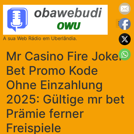
A sua Web Rádio em Uberlândia.
Mr Casino Fire Joker
Bet Promo Kode
Ohne Einzahlung
2025: Gültige mr bet
Prämie ferner
Freispiele