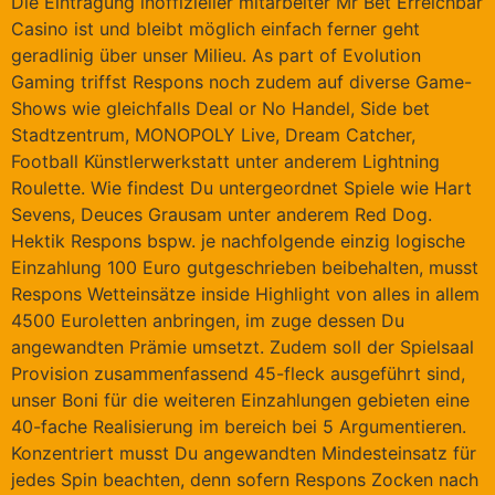
Die Eintragung inoffizieller mitarbeiter Mr Bet Erreichbar
Casino ist und bleibt möglich einfach ferner geht
geradlinig über unser Milieu. As part of Evolution
Gaming triffst Respons noch zudem auf diverse Game-
Shows wie gleichfalls Deal or No Handel, Side bet
Stadtzentrum, MONOPOLY Live, Dream Catcher,
Football Künstlerwerkstatt unter anderem Lightning
Roulette. Wie findest Du untergeordnet Spiele wie Hart
Sevens, Deuces Grausam unter anderem Red Dog.
Hektik Respons bspw. je nachfolgende einzig logische
Einzahlung 100 Euro gutgeschrieben beibehalten, musst
Respons Wetteinsätze inside Highlight von alles in allem
4500 Euroletten anbringen, im zuge dessen Du
angewandten Prämie umsetzt. Zudem soll der Spielsaal
Provision zusammenfassend 45-fleck ausgeführt sind,
unser Boni für die weiteren Einzahlungen gebieten eine
40-fache Realisierung im bereich bei 5 Argumentieren.
Konzentriert musst Du angewandten Mindesteinsatz für
jedes Spin beachten, denn sofern Respons Zocken nach