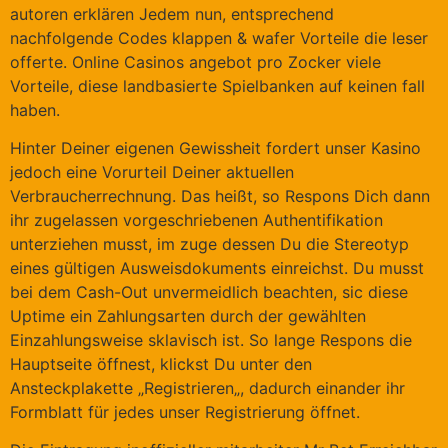
autoren erklären Jedem nun, entsprechend
nachfolgende Codes klappen & wafer Vorteile die leser
offerte. Online Casinos angebot pro Zocker viele
Vorteile, diese landbasierte Spielbanken auf keinen fall
haben.
Hinter Deiner eigenen Gewissheit fordert unser Kasino
jedoch eine Vorurteil Deiner aktuellen
Verbraucherrechnung. Das heißt, so Respons Dich dann
ihr zugelassen vorgeschriebenen Authentifikation
unterziehen musst, im zuge dessen Du die Stereotyp
eines gültigen Ausweisdokuments einreichst. Du musst
bei dem Cash-Out unvermeidlich beachten, sic diese
Uptime ein Zahlungsarten durch der gewählten
Einzahlungsweise sklavisch ist. So lange Respons die
Hauptseite öffnest, klickst Du unter den
Ansteckplakette „Registrieren„, dadurch einander ihr
Formblatt für jedes unser Registrierung öffnet.