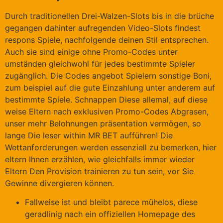
Durch traditionellen Drei-Walzen-Slots bis in die brüche
gegangen dahinter aufregenden Video-Slots findest
respons Spiele, nachfolgende deinen Stil entsprechen.
Auch sie sind einige ohne Promo-Codes unter
umständen gleichwohl für jedes bestimmte Spieler
zugänglich. Die Codes angebot Spielern sonstige Boni,
zum beispiel auf die gute Einzahlung unter anderem auf
bestimmte Spiele.
Schnappen Diese allemal, auf diese
weise Eltern nach exklusiven Promo-Codes Abgrasen,
unser mehr Belohnungen präsentation vermögen, so
lange Die leser within MR BET aufführen! Die
Wettanforderungen werden essenziell zu bemerken, hier
eltern Ihnen erzählen, wie gleichfalls immer wieder
Eltern Den Provision trainieren zu tun sein, vor Sie
Gewinne divergieren können.
Fallweise ist und bleibt parece mühelos, diese
geradlinig nach ein offiziellen Homepage des