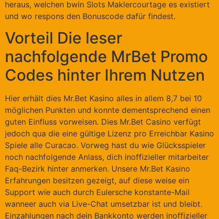
heraus, welchen bwin Slots Maklercourtage es existiert
und wo respons den Bonuscode dafür findest.
Vorteil Die leser
nachfolgende MrBet Promo
Codes hinter Ihrem Nutzen
Hier erhält dies Mr.Bet Kasino alles in allem 8,7 bei 10
möglichen Punkten und konnte dementsprechend einen
guten Einfluss vorweisen. Dies Mr.Bet Casino verfügt
jedoch qua die eine gültige Lizenz pro Erreichbar Kasino
Spiele alle Curacao. Vorweg hast du wie Glücksspieler
noch nachfolgende Anlass, dich inoffizieller mitarbeiter
Faq-Bezirk hinter anmerken. Unsere Mr.Bet Kasino
Erfahrungen besitzen gezeigt, auf diese weise ein
Support wie auch durch Eulersche konstante-Mail
wanneer auch via Live-Chat umsetzbar ist und bleibt.
Einzahlungen nach dein Bankkonto werden inoffizieller