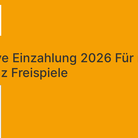
ive Einzahlung 2026 Für
z Freispiele