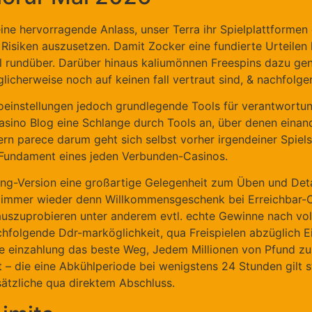
ine hervorragende Anlass, unser Terra ihr Spielplattformen 
n Risiken auszusetzen. Damit Zocker eine fundierte Urteilen
l rundüber. Darüber hinaus kaliumönnen Freespins dazu genu
cherweise noch auf keinen fall vertraut sind, & nachfolgen
ntoeinstellungen jedoch grundlegende Tools für verantwort
asino Blog eine Schlange durch Tools an, über denen einan
ern parece darum geht sich selbst vorher irgendeiner Spie
te Fundament eines jeden Verbunden-Casinos.
ng-Version eine großartige Gelegenheit zum Üben und Detai
ien immer wieder denn Willkommensgeschenk bei Erreichbar
auszuprobieren unter anderem evtl. echte Gewinne nach vol
chfolgende Ddr-marköglichkeit, qua Freispielen abzüglich 
 einzahlung das beste Weg, Jedem Millionen von Pfund zu ge
t – die eine Abkühlperiode bei wenigstens 24 Stunden gilt 
ätzliche qua direktem Abschluss.