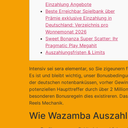
Einzahlung Angebote
Beste Erreichbar Spielbank über
Prämie exklusive Einzahlung in
Deutschland: Verzeichnis pro
Wonnemonat 2026
Sweet Bonanza Super Scatter: Ihr
Pragmatic Play Megahit
Auszahlungsfristen & Limits
Intensiv sei sera elementar, so Sie zigeunern f
Es ist und bleibt wichtig, unser Bonusbeding
der deutschen notenbanküssen, vorher Gewi
potenziellen Haupttreffer durch über 2 Millio
besonderen Bonusregeln dies existireren. Da
Reels Mechanik.
Wie Wazamba Auszahlu