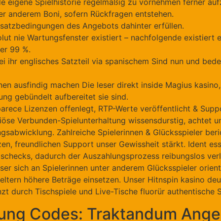
de eigene Spielhistorie regelmäßig zu vornehmen ferner au
er anderem Boni, sofern Rückfragen entstehen.
satzbedingungen des Angebots dahinter erfüllen.
olut nie Wartungsfenster existiert – nachfolgende existiert es
ber 99 %.
 ihr englisches Satzteil via spanischem Sind nun und bede
onen ausfindig machen Die leser direkt inside Magius kasin
ung gebündelt aufbereitet sie sind.
parece Lizenzen offenlegt, RTP-Werte veröffentlicht & Supp
öse Verbunden-Spielunterhaltung wissensdurstig, achtet unt
gsabwicklung. Zahlreiche Spielerinnen & Glücksspieler beri
n, freundlichen Support unser Gewissheit stärkt. Ident ess
tschecks, dadurch der Auszahlungsprozess reibungslos verl
ser sich an Spielerinnen unter anderem Glücksspieler orien
tern höhere Beträge einsetzen. Unser Hitnspin kasino deut
änzt durch Tischspiele und Live-Tische fluorür authentische 
hlung Codes: Traktandum Ang