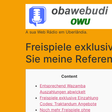
A sua Web Rádio em Uberlândia.
Freispiele exklus
Sie meine Referen
Content
Entsprechend Wazamba
Auszahlungen abwickelt
Freispiele exklusive Einzahlung
Codes: Traktandum Angebote
Noch mehr Freispiele ohne